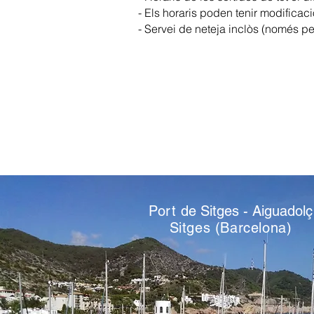
- Els horaris poden tenir modificaci
- Servei de neteja inclòs (només pe
Port
de Sitges - Aiguadolç
Sitges (Barcelona)