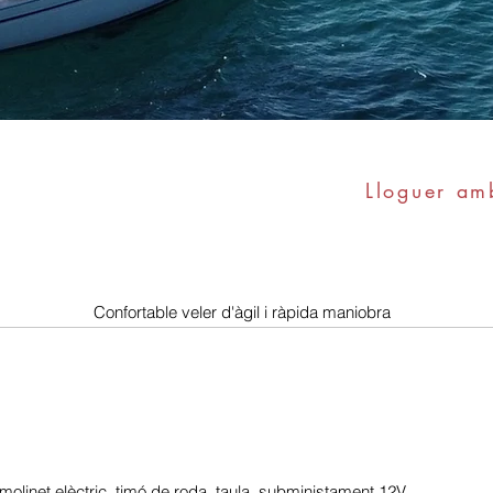
Lloguer am
rsones + patró
Confortable veler d'àgil i ràpida maniobra
olinet elèctric, timó de roda, taula, subministament 12V.