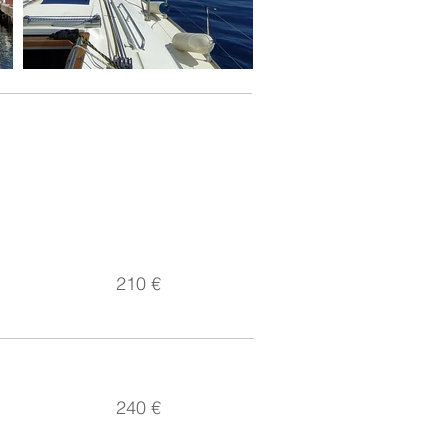
POSTA DE SOL 2h
(patró inclos)
210 €
240 €