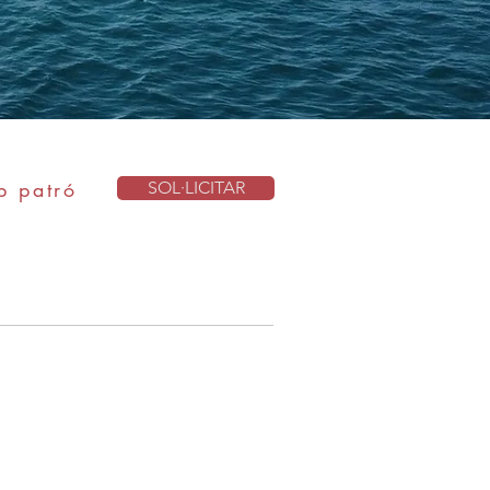
b patró
SOL·LICITAR