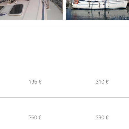
MIG DIA
DÍA
(preu sense patró)
(preu sense patró)
195 €
310 €
260 €
390 €