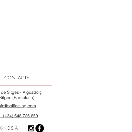
CONTACTE
 de Sitges - Aiguadolç
Sitges (Barcelona)
nfo@sailfeeling.com
l. (+34) 648 726 659
X-NOS A