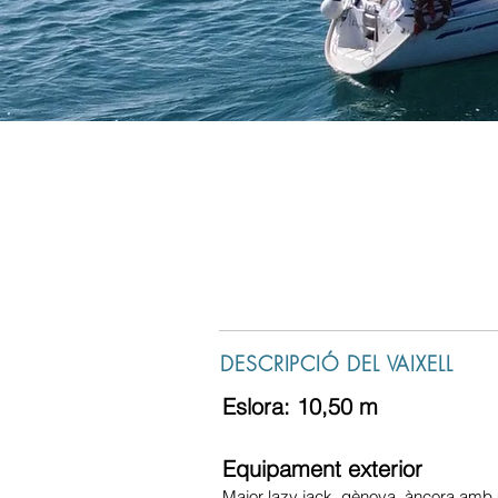
Bavaria 34
Capacitat: 7 pe
DESCRIPCIÓ DEL VAIXELL
Eslora: 10,50 m
Equipament exterior
Major lazy jack, gènova, àncora amb m