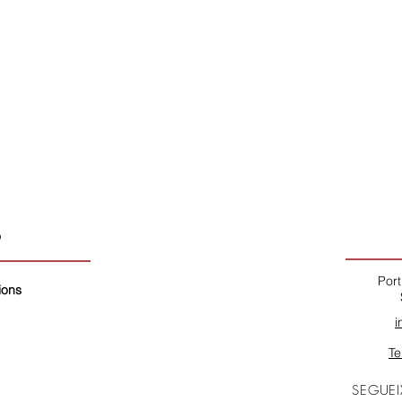
Ó
Port
ions
i
Te
SEGUEI